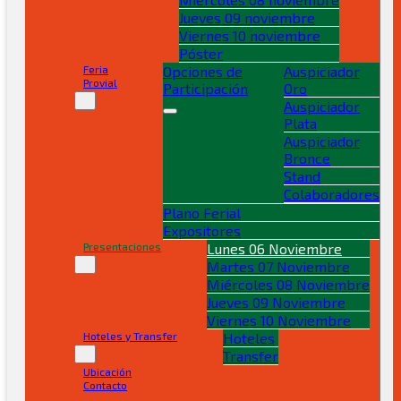
Jueves 09 noviembre
Viernes 10 noviembre
Póster
Feria
Opciones de
Auspiciador
Provial
Participación
Oro
Auspiciador
Plata
Auspiciador
Bronce
Stand
Colaboradores
Plano Ferial
Expositores
Presentaciones
Lunes 06 Noviembre
Martes 07 Noviembre
Presentaciones
Miércoles 08 Noviembre
Jueves 09 Noviembre
Viernes 10 Noviembre
Lunes 06 de noviembre
Hoteles y Transfer
Hoteles
Transfer
Ubicación
Inauguración
Contacto