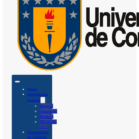
Home
Información
General
Historia
Organizan
Produce
PROVIAL
2023
Presentación
de Trabajos